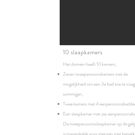
10 slaapkamers
Het domein heeft 10 kamers;
Zeven tweepersoonskamers met de
mogelijkheid om een 3e bed toe te voeg
sommigen,
Twee kamers met 4 eenpersoonsbedde
Een slaapkamer met zes eenpersoonsb
De tweepersoonsslaapkamer op de geli
is toegankelijk voor mensen met beperk