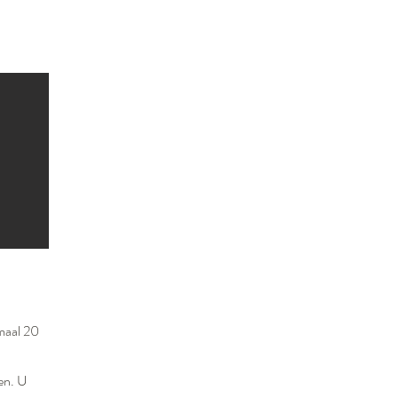
maal 20
en. U