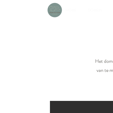
HOME
DOMEIN
Het domei
van te m