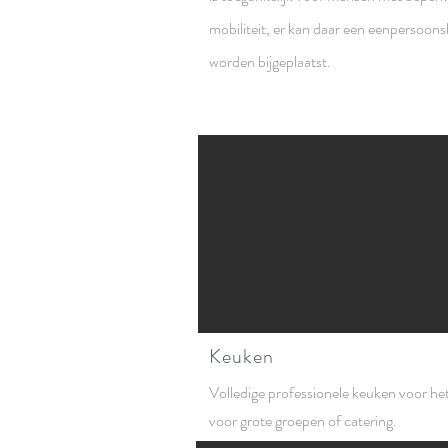
mobiliteit, er kan daar een eenpersoon
worden bijgeplaatst.
Keuken
Volledige professionele keuken voor he
voor grote groepen of catering.