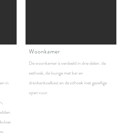
Woonkamer
De woonkamer is verdeeld in drie delen: de
eethoek, de lounge met bar en
en in
drankenkoelkast en de zithoek met gezellige
open vuur.
n,
edden.
jkvloer
te