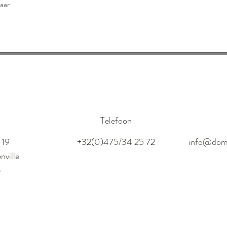
baar
s
Telefoon
 19
+32(0)475/34 25 72
info@dom
nville
ë