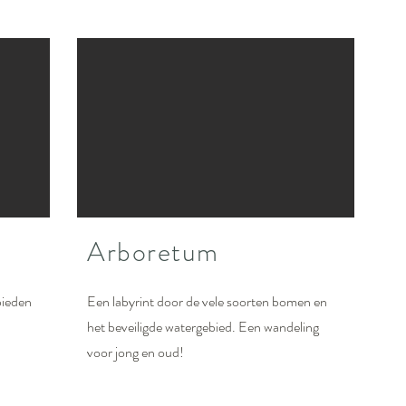
Arboretum
bieden
Een labyrint door de vele soorten bomen en
het beveiligde watergebied. Een wandeling
voor jong en oud!