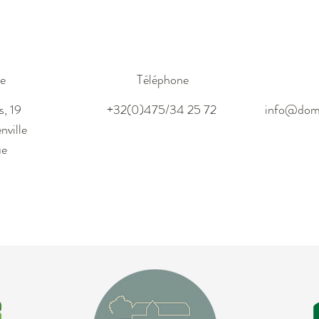
e
Téléphone
s, 19
+32(0)475/34 25 72
info@dom
nville
ue