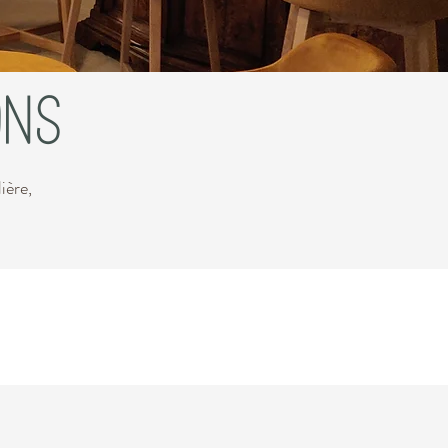
ONS
ière,